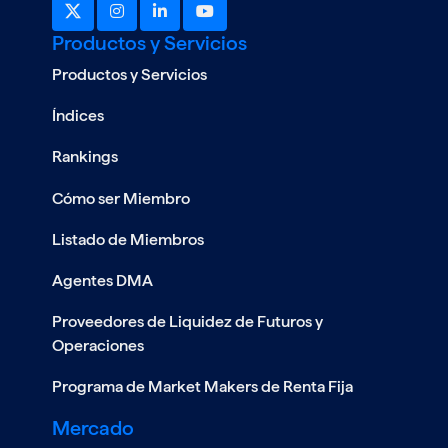
Productos y Servicios
Productos y Servicios
Índices
Rankings
Cómo ser Miembro
Listado de Miembros
28/10
ASAMBLEA GENERAL
Agentes DMA
EXTRAORDINARIA 2024
Proveedores de Liquidez de Futuros y
ver mas
Operaciones
Programa de Market Makers de Renta Fija
Mercado