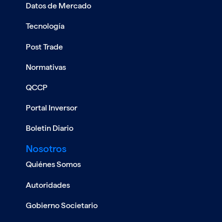
Datos de Mercado
Tecnología
Post Trade
Normativas
10/06
QCCP
QCCP - Qualifying Central
Counterparty
Portal Inversor
ver mas
Boletin Diario
Nosotros
Quiénes Somos
Autoridades
Gobierno Societario