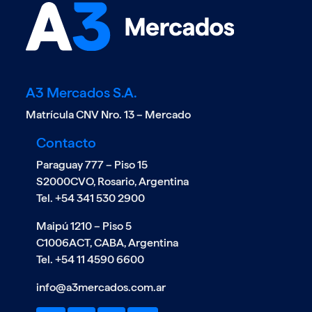
Aviso de Pago de Dividendos ENE-
2025
ver mas
A3 Mercados S.A.
Matrícula CNV Nro. 13 – Mercado
Contacto
Paraguay 777 – Piso 15
S2000CVO, Rosario, Argentina
Tel. +54 341 530 2900
Maipú 1210 – Piso 5
20/11
C1006ACT, CABA, Argentina
Se concreta la fusión entre MAE y
Tel. +54 11 4590 6600
Matba Rofex, dando origen a A3
info@a3mercados.com.ar
ver mas